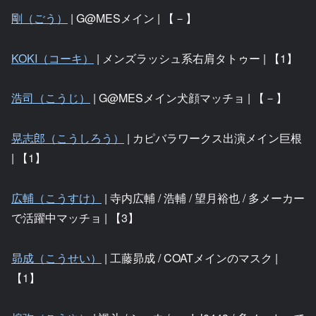
剛（ごう）
| G@MESメイン | 【－】
KOKI（コーキ）
| メンズラッシュ系右肩タトゥー | 【1】
浩司（こうじ）
| G@MESメイン犬顔マッチョ | 【－】
晃志郎（こうしろう）
| カピバラワークス出演メイン巨根
| 【1】
広輔（こうすけ）
| 寺内広輔 / 浩輔 / 望月裕也 / 多メーカー
で活躍中マッチョ | 【3】
昴成（こうせい）
| 工藤昴成 / COATメインのマスク |
【1】