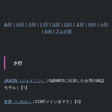
あ行
｜
か行
｜
さ行
｜
た行
｜
な行
｜
は行
｜
ま行
｜
や行
｜
ら行
｜
わ行
|
フェチ別
さ行
JASON（ジェイソン）
| G@MESに出演した台湾の雑誌
モデル | 【1】
史恩（しおん）
| COATメイン太マラ | 【3】