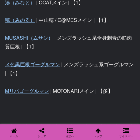
湊（みなと）
| COATメイン | 【1】
穂（みのる）
| 中山穂 / G@MESメイン | 【1】
MUSASHI（ムサシ）
| メンズラッシュ系全身刺青の筋肉
質巨根 | 【1】
メ色黒巨根ゴーグルマン
| メンズラッシュ系ゴーグルマン
| 【1】
Mリバゴーグルマン
| MOTONARIメイン | 【多】
あ行
｜
か行
｜
さ行
｜
た行
｜
な行
｜
は行
｜
ま行
｜
や行
｜
ら行
｜
わ行
|
フェチ別
ホーム
シェア
目次へ
トップ
サイドバー