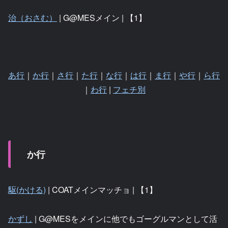
治（おさむ）
| G@MESメイン | 【1】
あ行
｜
か行
｜
さ行
｜
た行
｜
な行
｜
は行
｜
ま行
｜
や行
｜
ら行
｜
わ行
|
フェチ別
か行
駆(かける)
| COATメインマッチョ | 【1】
かずし
| G@MESをメインに他でもゴーグルマンとして活