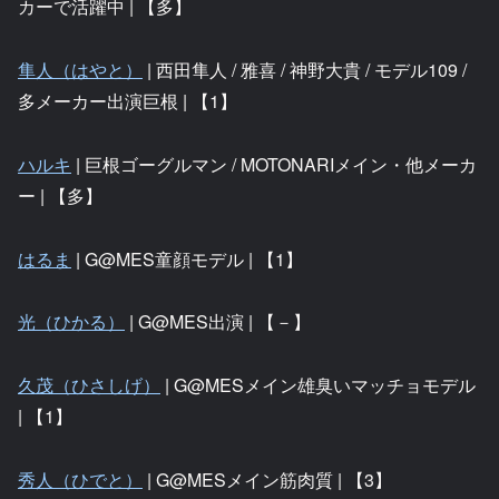
カーで活躍中 | 【多】
隼人（はやと）
| 西田隼人 / 雅喜 / 神野大貴 / モデル109 /
多メーカー出演巨根 | 【1】
ハルキ
| 巨根ゴーグルマン / MOTONARIメイン・他メーカ
ー | 【多】
はるま
| G@MES童顔モデル | 【1】
光（ひかる）
| G@MES出演 | 【－】
久茂（ひさしげ）
| G@MESメイン雄臭いマッチョモデル
| 【1】
秀人（ひでと）
| G@MESメイン筋肉質 | 【3】