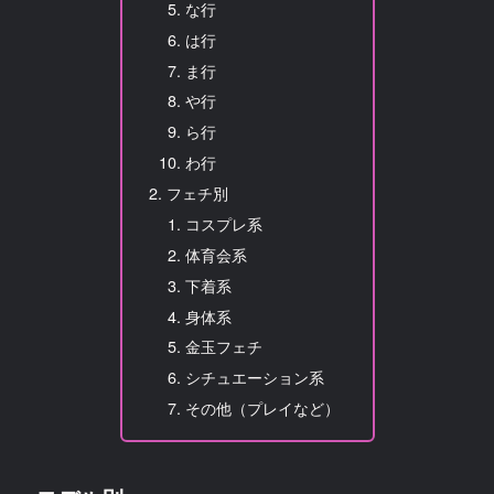
な行
は行
ま行
や行
ら行
わ行
フェチ別
コスプレ系
体育会系
下着系
身体系
金玉フェチ
シチュエーション系
その他（プレイなど）