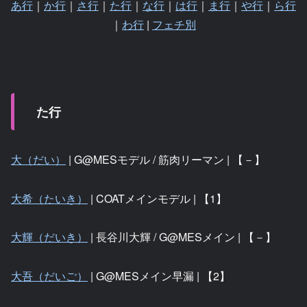
あ行
｜
か行
｜
さ行
｜
た行
｜
な行
｜
は行
｜
ま行
｜
や行
｜
ら行
｜
わ行
|
フェチ別
た行
大（だい）
| G@MESモデル / 筋肉リーマン | 【－】
大希（たいき）
| COATメインモデル | 【1】
大輝（だいき）
| 長谷川大輝 / G@MESメイン | 【－】
大吾（だいご）
| G@MESメイン早漏 | 【2】