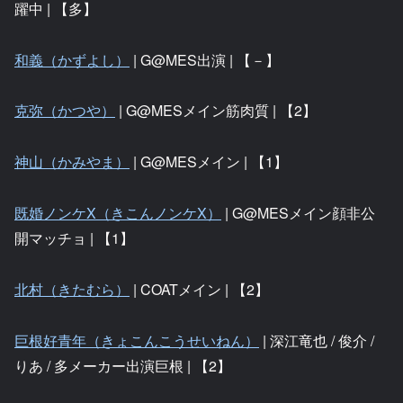
躍中 | 【多】
和義（かずよし）
| G@MES出演 | 【－】
克弥（かつや）
| G@MESメイン筋肉質 | 【2】
神山（かみやま）
| G@MESメイン | 【1】
既婚ノンケX（きこんノンケX）
| G@MESメイン顔非公
開マッチョ | 【1】
北村（きたむら）
| COATメイン | 【2】
巨根好青年（きょこんこうせいねん）
| 深江竜也 / 俊介 /
りあ / 多メーカー出演巨根 | 【2】