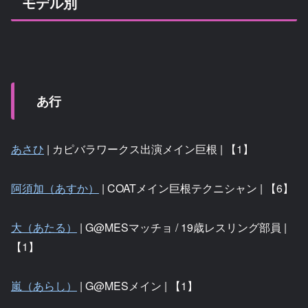
モデル別
あ行
あさひ
| カピバラワークス出演メイン巨根 | 【1】
阿須加（あすか）
| COATメイン巨根テクニシャン | 【6】
大（あたる）
| G@MESマッチョ / 19歳レスリング部員 |
【1】
嵐（あらし）
| G@MESメイン | 【1】