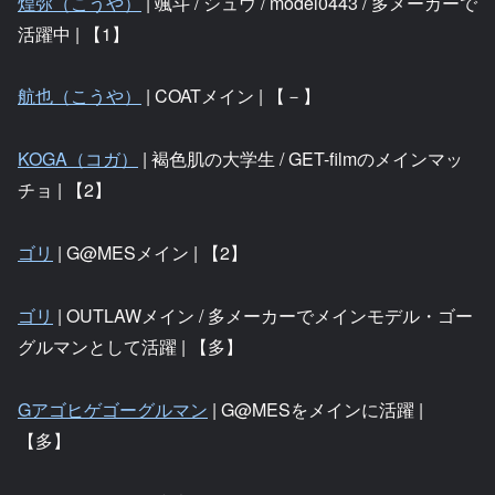
煌弥（こうや）
| 颯斗 / シュウ / model0443 / 多メーカーで
活躍中 | 【1】
航也（こうや）
| COATメイン | 【－】
KOGA（コガ）
| 褐色肌の大学生 / GET-filmのメインマッ
チョ | 【2】
ゴリ
| G@MESメイン | 【2】
ゴリ
| OUTLAWメイン / 多メーカーでメインモデル・ゴー
グルマンとして活躍 | 【多】
Gアゴヒゲゴーグルマン
| G@MESをメインに活躍 |
【多】