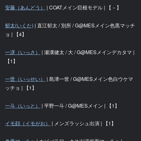
安藤（あんどう）
| COATメイン巨根モデル | 【－】
郁太(いくた)
|
直江郁太 / 別所
/ G@MESメイン色黒マッチ
ョ | 【4】
一冴（いっさ）
| 瀬溝健太 / 大 / G@MESメインデカタマ |
【1】
一世（いっせい）
| 島津一世 / G@MESメイン色白ウケマ
ッチョ | 【1】
一斗（いっと）
| 平野一斗 / G@MESメイン | 【1】
イモ顔（イモがお）
| メンズラッシュ出演 | 【1】