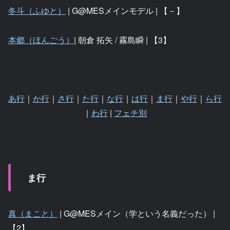
冬斗（ふゆと）
| G@MESメインモデル | 【－】
本郷（ほんごう）
| 朝倉 拓矢 / 霧島瞬 | 【3】
あ行
｜
か行
｜
さ行
｜
た行
｜
な行
｜
は行
｜
ま行
｜
や行
｜
ら行
｜
わ行
|
フェチ別
ま行
真（まこと）
| G@MESメイン（学という名義だった） |
【2】