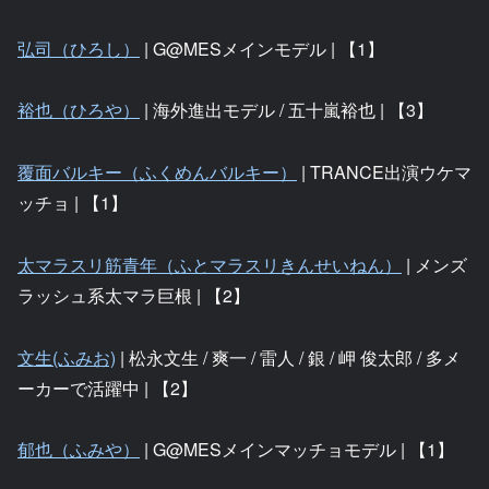
弘司（ひろし）
| G@MESメインモデル | 【1】
裕也（ひろや）
| 海外進出モデル / 五十嵐裕也 | 【3】
覆面バルキー（ふくめんバルキー）
| TRANCE出演ウケマ
ッチョ | 【1】
太マラスリ筋青年（ふとマラスリきんせいねん）
| メンズ
ラッシュ系太マラ巨根 | 【2】
文生(ふみお)
| 松永文生 / 爽一 / 雷人 / 銀 / 岬 俊太郎 / 多メ
ーカーで活躍中 | 【2】
郁也（ふみや）
| G@MESメインマッチョモデル | 【1】