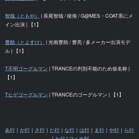
智哉（ともや）
| 長尾智哉 / 稜侑 / G@MES・COAT系にメ
イン出演 | 【1】
豊助（とよすけ）
| 光南豊助 / 豊亮 / 多メーカー出演モデ
ル | 【1】
T不明ゴーグルマン
| TRANCEの判別不能のため仮名称 |
【1】
Tヒゲゴーグルマン
| TRANCEのゴーグルマン | 【1】
あ行
｜
か行
｜
さ行
｜
た行
｜
な行
｜
は行
｜
ま行
｜
や行
｜
ら行
｜
わ行
|
フェチ別