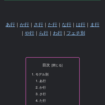
あ行
｜
か行
｜
さ行
｜
た行
｜
な行
｜
は行
｜
ま行
｜
や行
｜
ら行
｜
わ行
|
フェチ別
目次
モデル別
あ行
か行
さ行
た行