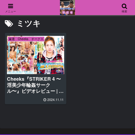
メニュー
検索
ミツキ
厳選 Cheeks チークス
Cheeks『STRIKER 4 〜
淫美少年輪姦サーク
ル〜』ビデオレビュー | 必
見ポイント♂
2024.11.11