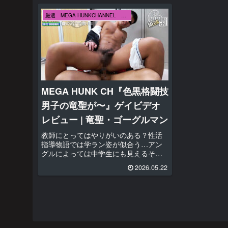
厳選 MEGA HUNKCHANNEL メガハンクチャンネル
MEGA HUNK CH『色黒格闘技
男子の竜聖が〜』ゲイビデオ
レビュー | 竜聖・ゴーグルマン
教師にとってはやりがいのある？性活
指導物語では学ラン姿が似合う…アン
グルによっては中学生にも見えるそん
な童顔の竜聖君が指導されてしまいま
2026.05.22
す。基本体位でのカラミがない珍しい
映像とも言え、ゴーグルマン（指導
員）は常に立ったまま合体しているの
が印...