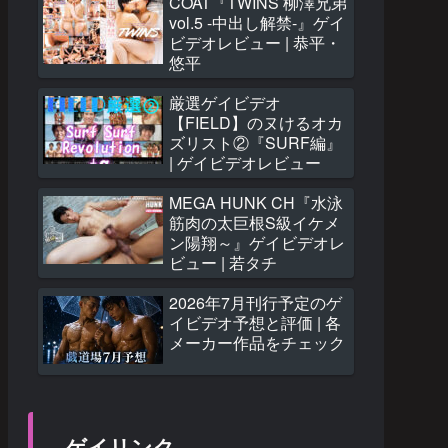
COAT『TWINS 柳澤兄弟
vol.5 -中出し解禁-』ゲイ
ビデオレビュー | 恭平・
悠平
厳選ゲイビデオ
【FIELD】のヌけるオカ
ズリスト②『SURF編』
| ゲイビデオレビュー
MEGA HUNK CH『水泳
筋肉の太巨根S級イケメ
ン陽翔～』ゲイビデオレ
ビュー | 若タチ
2026年7月刊行予定のゲ
イビデオ予想と評価 | 各
メーカー作品をチェック
ゲイリンク