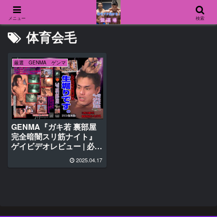
メニュー
検索
体育会毛
厳選 GENMA ゲンマ
GENMA『ガキ若 裏部屋
完全暗闇スリ筋ナイト』
ゲイビデオレビュー | 必見
ポイント♂
2025.04.17