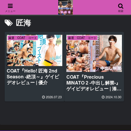
メニュー
検索
匠海
厳選 COAT コート
厳選 COAT コート
COAT『Hello! 匠海 2nd
Season -絶頂～』ゲイビ
COAT『Precious
デオレビュー | 優介
MINATO 2 -中出し解禁-』
ゲイビデオレビュー | 湊・
俊介
2026.07.23
2024.10.30