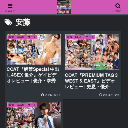
メニュー
検索
安藤
厳選 COAT コート
厳選 COAT コート
COAT『解禁Special 中出
し4SEX 俊介』ゲイビデ
COAT『PREMIUM TAG 3
オレビュー | 俊介・拳秀
WEST & EAST』ビデオ
レビュー | 史恩・優介
2026.06.17
2024.10.29
厳選 COAT コート