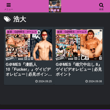
メニュー
検索
浩大
厳選 G@MES ゲームス
厳選 G@MES ゲームス
G＠MES『凄筋人
G＠MES『雄穴中出し 8』
10「Fucker」』ゲイビデ
ゲイビデオレビュー | 必見
オレビュー | 必見ポイント
ポイント
♂
2024.09.25
2024.09.08