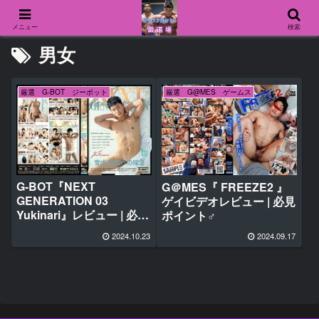
メニュー
検索
男女
厳選 G-BOT ジーボット
厳選 G@MES ゲームス
G-BOT『NEXT
G＠MES『 FREEZE2 』
GENERATION 03
ゲイビデオレビュー | 必見
Yukinari』レビュー | 必見
ポイント♂
ポイント
2024.10.23
2024.09.17