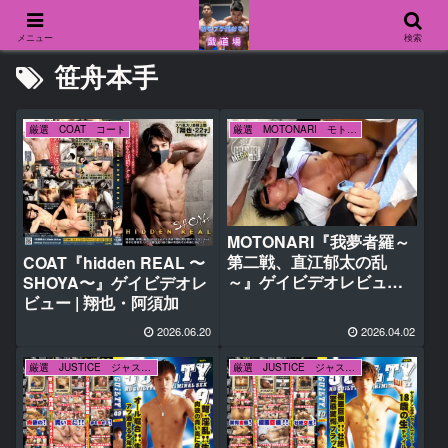
メニュー
検索
笹舟本手
厳選 COAT コート
厳選 MOTONARI モトナリ
MOTONARI『我夢者羅～
第二戦、直江郁太の乱
COAT『hidden REAL 〜
～』ゲイビデオレビュー |
SHOYA〜』ゲイビデオレ
郁太
ビュー | 翔也・阿須加
2026.06.20
2026.04.02
厳選 JUSTICE ジャスティス
厳選 JUSTICE ジャスティス