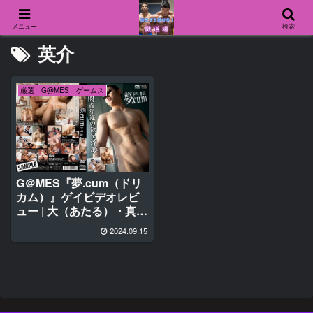
メニュー
検索
英介
厳選 G@MES ゲームス
G＠MES『夢.cum（ドリ
カム）』ゲイビデオレビ
ュー | 大（あたる）・真・
航
2024.09.15