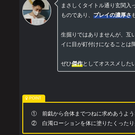
まさしくタイトル通り玄関入
ものであり、
プレイの濃厚さ
生掘りではありませんが、互
イに目が釘付けになることは
ぜひ
としてオススメした
傑作
① 前戯から合体までつねに求めあうよう
② 白濁ローションを体に塗りたくったり